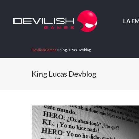
LA E
DevilishGames
>
King Lucas Devblog
King Lucas Devblog