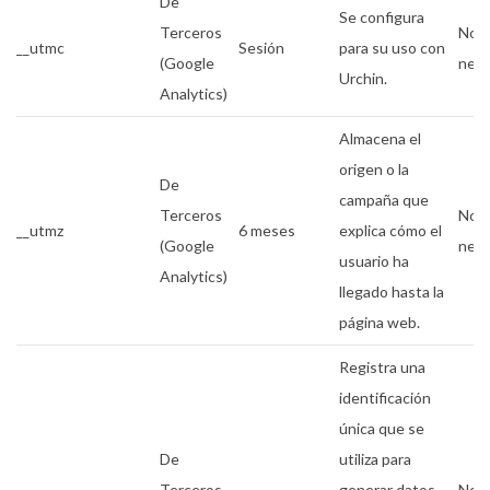
De
Se configura
Terceros
No
__utmc
Sesión
para su uso con
(Google
nece
Urchin.
Analytics)
Almacena el
origen o la
De
campaña que
Terceros
No
__utmz
6 meses
explica cómo el
(Google
nece
usuario ha
Analytics)
llegado hasta la
página web.
Registra una
identificación
única que se
De
utiliza para
Terceros
generar datos
No