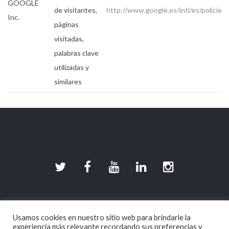
GOOGLE
de visitantes,
http://www.google.es/intl/es/policies/
Inc.
páginas
visitadas,
palabras clave
utilizadas y
similares
©2026 DevilishGames · Spherical Pixel S.L.
Usamos cookies en nuestro sitio web para brindarle la
Aviso legal
|
Política de Privacidad
|
Política de
experiencia más relevante recordando sus preferencias y