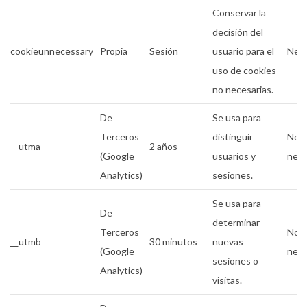
Conservar la
decisión del
cookieunnecessary
Propia
Sesión
usuario para el
Nece
uso de cookies
no necesarias.
De
Se usa para
Terceros
distinguir
No
__utma
2 años
(Google
usuarios y
nece
Analytics)
sesiones.
Se usa para
De
determinar
Terceros
No
__utmb
30 minutos
nuevas
(Google
nece
sesiones o
Analytics)
visitas.