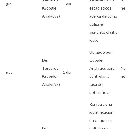
_gid
1 día
(Google
estadísticos
nece
Analytics)
acerca de cómo
utiliza el
visitante el sitio
web.
Utilizado por
De
Google
Terceros
Analytics para
No
_gat
1 día
(Google
controlar la
nece
Analytics)
tasa de
peticiones.
Registra una
identificación
única que se
De
utiliza para