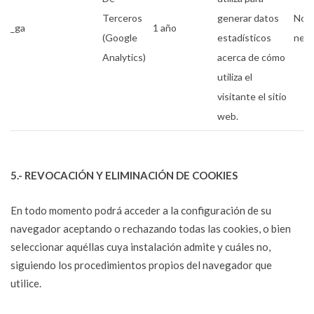
Terceros
generar datos
No
_ga
1 año
(Google
estadísticos
nece
Analytics)
acerca de cómo
utiliza el
visitante el sitio
web.
5.- REVOCACIÓN Y ELIMINACIÓN DE COOKIES
En todo momento podrá acceder a la configuración de su
navegador aceptando o rechazando todas las cookies, o bien
seleccionar aquéllas cuya instalación admite y cuáles no,
siguiendo los procedimientos propios del navegador que
utilice.