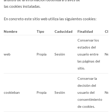
las cookies instaladas.
En concreto este sitio web utiliza las siguientes cookies:
Nombre
Tipo
Caducidad
Finalidad
Cla
Conservar los
estados del
web
Propia
Sesión
usuario entre
Nece
las páginas del
sitio.
Conservar la
decisión del
cookieban
Propia
Sesión
usuario del
Nece
consentimiento
de cookies.