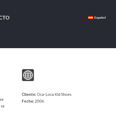
CTO
Español
Cliente:
Oca-Loca Kid Shoes
 se
Fecha:
2006
 se