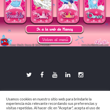
©2026 DevilishGames · Spherical Pixel S.L.
Usamos cookies en nuestro sitio web para brindarle la
Aviso legal
|
Política de Privacidad
|
Política de
experiencia más relevante recordando sus preferencias y
Cookies
visitas repetidas. Al hacer clic en "Aceptar", acepta el uso de