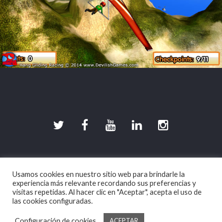
©2026 DevilishGames · Spherical Pixel S.L.
Usamos cookies en nuestro sitio web para brindarle la
Aviso legal
|
Política de Privacidad
|
Política de
experiencia más relevante recordando sus preferencias y
Cookies
visitas repetidas. Al hacer clic en "Aceptar", acepta el uso de
las cookies configuradas.
Configuración de cookies
ACEPTAR