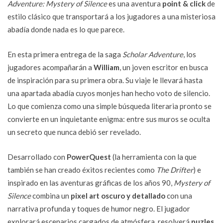
Adventure: Mystery of Silence
es una aventura
point & click
de
estilo clásico que transportará a los jugadores a una misteriosa
abadía donde nada es lo que parece.
En esta primera entrega de la saga
Scholar Adventure
, los
jugadores acompañarán a
William
, un joven escritor en busca
de inspiración para su primera obra. Su viaje le llevará hasta
una apartada abadía cuyos monjes han hecho voto de silencio.
Lo que comienza como una simple búsqueda literaria pronto se
convierte en un inquietante enigma: entre sus muros se oculta
un secreto que nunca debió ser revelado.
Desarrollado con
PowerQuest
(la herramienta con la que
también se han creado éxitos recientes como
The Drifter
) e
inspirado en las aventuras gráficas de los años 90,
Mystery of
Silence
combina un
pixel art oscuro y detallado
con una
narrativa profunda y toques de humor negro. El jugador
explorará escenarios cargados de atmósfera, resolverá
puzles